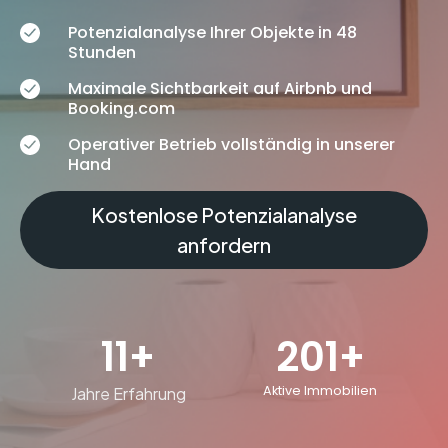
Potenzialanalyse Ihrer Objekte in 48
Stunden
Maximale Sichtbarkeit auf Airbnb und
Booking.com
Operativer Betrieb vollständig in unserer
Hand
Kostenlose Potenzialanalyse
anfordern
11+
201+
Aktive Immobilien
Jahre Erfahrung